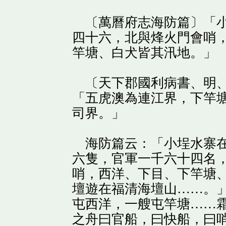
〔萬曆府志海防篇〕「小
四十六，北與烽火門會哨
竿塘、白犬皆其汛地。」
〔天下郡國利病書、明、
「五虎澳為連江界，下竿
司界。」
海防篇云：「小埕水寨在
六隻，官軍一千六十四名
哨，西洋、下目、下竿塘
壇遊在福清海壇山……。
屯西洋，一艘屯竿塘……
之舟曰官船，曰快船，曰