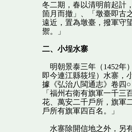
冬二期，春以清明前起計
箇月而撤」、「墩臺即古
遠近，置為墩臺，撥軍守
禦。」
二、小埕水寨
明朝景泰三年（1452年
即今連江縣筱埕）水寨，
據《弘治八閩通志》卷四○＜
「福州右衛有旗軍一千三
花、萬安二千戶所，旗軍
戶所有旗軍四百名。」
水寨除開信地之外，另有