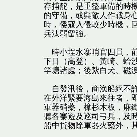
存捕舵，是重整軍備的時
的守備，或與敵人作戰身
時，倭寇入侵較少時機，
兵汰弱留強。
時小埕水寨哨官四員，前
下目（高登）、黃崎、蛤
竿塘諸處；後紮白犬、磁
自發汛後，商漁船絕不許
在外洋緊要海島來往者，
軍器硝藥，樟杉木板，麻
聽各寨遊及巡司弓兵，及
船中貨物除軍器火藥外，