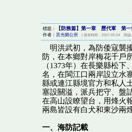
【防務篇】
第一章 歷代軍 第
標題：
作者：
莒光鄉公所
( 發表時間：2007-05-04 閱讀人
明洪武初，為防倭寇襲擾
防，在本鄉對岸梅花千戶
（1373年）在長樂縣松
名，在閩江口兩岸設立水
縣或連江縣境官方和私人土
塞設關溢，派兵把守、盤
在高山設瞭望台，用烽火
兩島皆設有白犬和東沙兩
一、海防記載