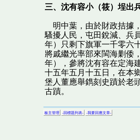
三、沈有容小（筱）埕出
明中葉，由於財政拮據，
騷擾人民，屯田銳減、兵員
年）只剩下旗軍一千零六
將戚繼光率部來閩海剿倭，
年），參將沈有容在定海
十五年五月十五日，在本
堡人董應舉鐫刻史蹟於老
古蹟。
板主管理
-回標題列表-
-我要回應文章-