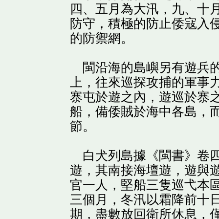
四、五月為大汛，九、十
防守，積極的防止倭寇入
的防禦網。
閩沿海的島嶼另有遊兵的
上，往來巡探攻捕的軍事
寨屯於遊之內，遊巡於寨
船，備倭賊於海中各島，
節。
白犬列島據《閩書》卷四○
遊，其南接海壇遊，遊與
官一人，堅船三隻巡弋本
三個月，冬汛以霜降前十
期，盡數放回衛所休息，