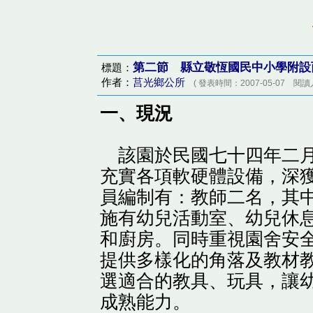
第二節 縣立敬恆國民中小學附設
標題：
作者：
莒光鄉公所
( 發表時間：2007-05-07 閱讀人
一、現況
該園於民國七十四年二月
充實各項軟硬體設備，深
員編制有：教師二名，其
施有幼兒活動室、幼兒休
和廚房。同時重視園舍安
提供多樣化的角落及教材
選適合的教具、玩具，讓
成熟能力。