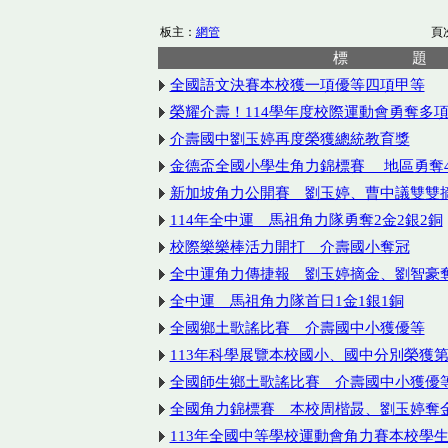
板主：
網管
頁
標 題
全國語文決賽本校獲一項優等四項甲等
榮耀介壽！114學年度校際運動會勇奪多
介壽國中劉玉婷再度榮獲總統教育獎
金德盃全國小學生角力錦標賽 地區勇奪4
新加坡角力公開賽 劉玉婷、曹中議雙雙
114年全中運 馬祖角力隊勇奪2金2銀2銅
校際樂樂棒活力開打 介壽國小奪冠
全中運角力傳捷報 劉玉婷摘金、劉智豪
全中運 馬祖角力隊首日1金1銀1銅
全國鄉土歌謠比賽 介壽國中小獲優等
113年科學展覽本校國小、國中分別榮獲
全國師生鄉土歌謠比賽 介壽國中小獲優
全國角力錦標賽 本校周楷晸、劉玉婷奪
113年全國中等學校運動會角力賽本校學