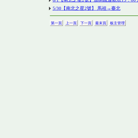
6/1【南北之星2號】加開疏運航班15：00
5/30【南北之星2號】 馬祖→臺北
第一頁
上一頁
下一頁
最末頁
板主管理