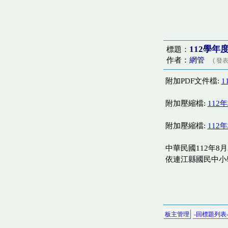
112學
標題：
作者：
網管
( 發表
附加PDF文件檔:
1
附加壓縮檔:
112
附加壓縮檔:
112
中華民國112年8月
依連江縣國民中小
板主管理
-回標題列表