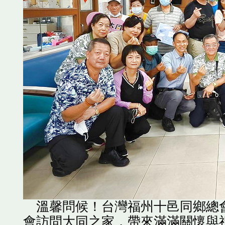
溫馨問候！台灣福州十邑同鄉總會
會訪問大同之家，帶來滿滿關懷與